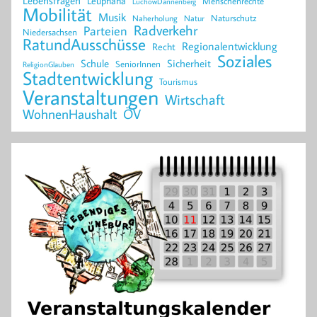
Lebensfragen
Leuphana
Menschenrechte
LüchowDannenberg
Mobilität
Musik
Naturschutz
Naherholung
Natur
Radverkehr
Parteien
Niedersachsen
RatundAusschüsse
Regionalentwicklung
Recht
Soziales
Schule
Sicherheit
SeniorInnen
ReligionGlauben
Stadtentwicklung
Tourismus
Veranstaltungen
Wirtschaft
WohnenHaushalt
ÖV