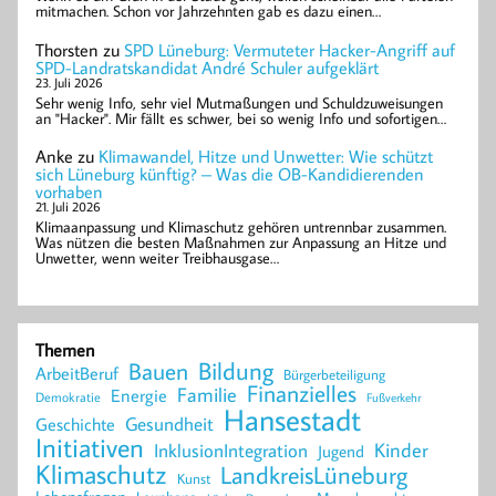
mitmachen. Schon vor Jahrzehnten gab es dazu einen…
Thorsten
zu
SPD Lüneburg: Vermuteter Hacker-Angriff auf
SPD-Landratskandidat André Schuler aufgeklärt
23. Juli 2026
Sehr wenig Info, sehr viel Mutmaßungen und Schuldzuweisungen
an "Hacker". Mir fällt es schwer, bei so wenig Info und sofortigen…
Anke
zu
Klimawandel, Hitze und Unwetter: Wie schützt
sich Lüneburg künftig? – Was die OB-Kandidierenden
vorhaben
21. Juli 2026
Klimaanpassung und Klimaschutz gehören untrennbar zusammen.
Was nützen die besten Maßnahmen zur Anpassung an Hitze und
Unwetter, wenn weiter Treibhausgase…
Themen
Bildung
Bauen
ArbeitBeruf
Bürgerbeteiligung
Finanzielles
Familie
Energie
Demokratie
Fußverkehr
Hansestadt
Geschichte
Gesundheit
Initiativen
Kinder
InklusionIntegration
Jugend
Klimaschutz
LandkreisLüneburg
Kunst