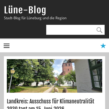
Zum
Inhalt
Lüne-Blog
springen
Stadt-Blog für Lüneburg und die Region
Landkreis: Ausschuss für Klimaneutralität
2030 tagt am 15. Juni 2026