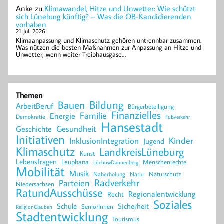
Anke
zu
Klimawandel, Hitze und Unwetter: Wie schützt
sich Lüneburg künftig? – Was die OB-Kandidierenden
vorhaben
21. Juli 2026
Klimaanpassung und Klimaschutz gehören untrennbar zusammen.
Was nützen die besten Maßnahmen zur Anpassung an Hitze und
Unwetter, wenn weiter Treibhausgase…
Themen
Bildung
Bauen
ArbeitBeruf
Bürgerbeteiligung
Finanzielles
Familie
Energie
Demokratie
Fußverkehr
Hansestadt
Geschichte
Gesundheit
Initiativen
Kinder
InklusionIntegration
Jugend
Klimaschutz
LandkreisLüneburg
Kunst
Lebensfragen
Leuphana
Menschenrechte
LüchowDannenberg
Mobilität
Musik
Naturschutz
Naherholung
Natur
Radverkehr
Parteien
Niedersachsen
RatundAusschüsse
Regionalentwicklung
Recht
Soziales
Schule
Sicherheit
SeniorInnen
ReligionGlauben
Stadtentwicklung
Tourismus