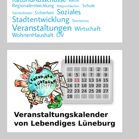
Recht
Regionalentwicklung
Schule
ReligionGlauben
Soziales
Sicherheit
SeniorInnen
Stadtentwicklung
Tourismus
Veranstaltungen
Wirtschaft
WohnenHaushalt
ÖV