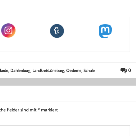
,
,
,
,
0
ckede
Dahlenburg
LandkreisLüneburg
Oedeme
Schule
iche Felder sind mit
*
markiert