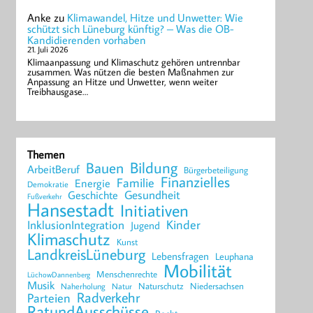
Anke
zu
Klimawandel, Hitze und Unwetter: Wie
schützt sich Lüneburg künftig? – Was die OB-
Kandidierenden vorhaben
21. Juli 2026
Klimaanpassung und Klimaschutz gehören untrennbar
zusammen. Was nützen die besten Maßnahmen zur
Anpassung an Hitze und Unwetter, wenn weiter
Treibhausgase…
Themen
Bildung
Bauen
ArbeitBeruf
Bürgerbeteiligung
Finanzielles
Familie
Energie
Demokratie
Geschichte
Gesundheit
Fußverkehr
Hansestadt
Initiativen
Kinder
InklusionIntegration
Jugend
Klimaschutz
Kunst
LandkreisLüneburg
Lebensfragen
Leuphana
Mobilität
Menschenrechte
LüchowDannenberg
Musik
Naturschutz
Niedersachsen
Naherholung
Natur
Radverkehr
Parteien
RatundAusschüsse