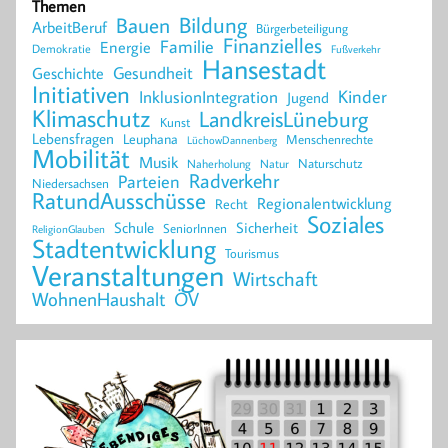
Themen
Bildung
Bauen
ArbeitBeruf
Bürgerbeteiligung
Finanzielles
Familie
Energie
Demokratie
Fußverkehr
Hansestadt
Geschichte
Gesundheit
Initiativen
Kinder
InklusionIntegration
Jugend
Klimaschutz
LandkreisLüneburg
Kunst
Lebensfragen
Leuphana
Menschenrechte
LüchowDannenberg
Mobilität
Musik
Naturschutz
Naherholung
Natur
Radverkehr
Parteien
Niedersachsen
RatundAusschüsse
Regionalentwicklung
Recht
Soziales
Schule
Sicherheit
SeniorInnen
ReligionGlauben
Stadtentwicklung
Tourismus
Veranstaltungen
Wirtschaft
WohnenHaushalt
ÖV