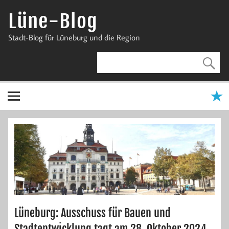
Zum
Inhalt
Lüne-Blog
springen
Stadt-Blog für Lüneburg und die Region
Lüneburg: Ausschuss für Bauen und
Stadtentwicklung tagt am 28. Oktober 2024