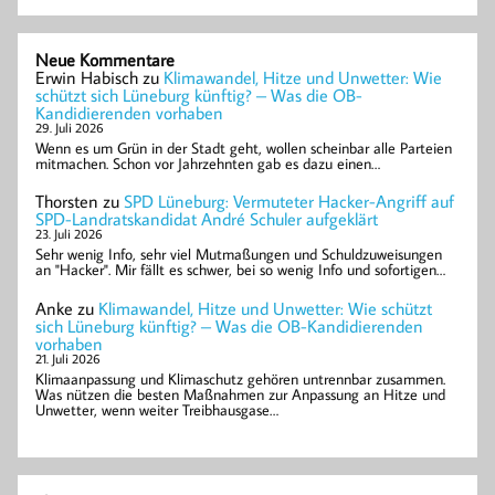
Neue Kommentare
Erwin Habisch
zu
Klimawandel, Hitze und Unwetter: Wie
schützt sich Lüneburg künftig? – Was die OB-
Kandidierenden vorhaben
29. Juli 2026
Wenn es um Grün in der Stadt geht, wollen scheinbar alle Parteien
mitmachen. Schon vor Jahrzehnten gab es dazu einen…
Thorsten
zu
SPD Lüneburg: Vermuteter Hacker-Angriff auf
SPD-Landratskandidat André Schuler aufgeklärt
23. Juli 2026
Sehr wenig Info, sehr viel Mutmaßungen und Schuldzuweisungen
an "Hacker". Mir fällt es schwer, bei so wenig Info und sofortigen…
Anke
zu
Klimawandel, Hitze und Unwetter: Wie schützt
sich Lüneburg künftig? – Was die OB-Kandidierenden
vorhaben
21. Juli 2026
Klimaanpassung und Klimaschutz gehören untrennbar zusammen.
Was nützen die besten Maßnahmen zur Anpassung an Hitze und
Unwetter, wenn weiter Treibhausgase…