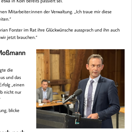
wa in Köln bereits passiert sei.
nen Mitarbeiter:innen der Verwaltung. „Ich traue mir diese
iten.“
lorian Forster im Rat ihre Glückwünsche aussprach und ihn auch
 wir jetzt brauchen.“
t Moßmann
gte die
aus und das
Erfolg „einen
b nicht nur
“
ng, blicke