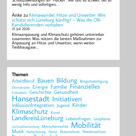
Schuldzuweisungen an "Hacker". Mir fällt es schwer, bei so
wenig Info und sofortigen…
Anke
zu
Klimawandel, Hitze und Unwetter: Wie
schützt sich Lüneburg künftig? – Was die OB-
Kandidierenden vorhaben
21. Juli 2026
Klimaanpassung und Klimaschutz gehören untrennbar
zusammen. Was nützen die besten Maßnahmen zur
Anpassung an Hitze und Unwetter, wenn weiter
Treibhausgase…
Themen
Bildung
Bauen
ArbeitBeruf
Bürgerbeteiligung
Finanzielles
Familie
Energie
Demokratie
Geschichte
Gesundheit
Fußverkehr
Hansestadt
Initiativen
Kinder
InklusionIntegration
Jugend
Klimaschutz
Kunst
LandkreisLüneburg
Lebensfragen
Leuphana
Mobilität
Menschenrechte
LüchowDannenberg
Musik
Naturschutz
Niedersachsen
Naherholung
Natur