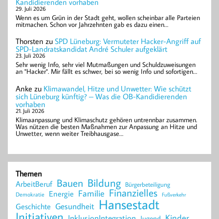
Kandidierenden vorhaben
29. Juli 2026
Wenn es um Grün in der Stadt geht, wollen scheinbar alle Parteien
mitmachen. Schon vor Jahrzehnten gab es dazu einen…
Thorsten
zu
SPD Lüneburg: Vermuteter Hacker-Angriff auf
SPD-Landratskandidat André Schuler aufgeklärt
23. Juli 2026
Sehr wenig Info, sehr viel Mutmaßungen und Schuldzuweisungen
an "Hacker". Mir fällt es schwer, bei so wenig Info und sofortigen…
Anke
zu
Klimawandel, Hitze und Unwetter: Wie schützt
sich Lüneburg künftig? – Was die OB-Kandidierenden
vorhaben
21. Juli 2026
Klimaanpassung und Klimaschutz gehören untrennbar zusammen.
Was nützen die besten Maßnahmen zur Anpassung an Hitze und
Unwetter, wenn weiter Treibhausgase…
Themen
Bildung
Bauen
ArbeitBeruf
Bürgerbeteiligung
Finanzielles
Familie
Energie
Demokratie
Fußverkehr
Hansestadt
Geschichte
Gesundheit
Initiativen
Kinder
InklusionIntegration
Jugend