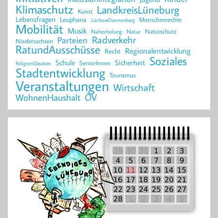
Klimaschutz
LandkreisLüneburg
Kunst
Lebensfragen
Leuphana
Menschenrechte
LüchowDannenberg
Mobilität
Musik
Naturschutz
Naherholung
Natur
Radverkehr
Parteien
Niedersachsen
RatundAusschüsse
Regionalentwicklung
Recht
Soziales
Schule
Sicherheit
SeniorInnen
ReligionGlauben
Stadtentwicklung
Tourismus
Veranstaltungen
Wirtschaft
WohnenHaushalt
ÖV