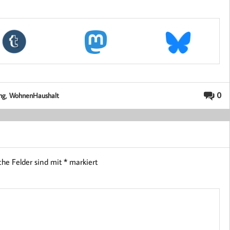
,
0
ng
WohnenHaushalt
iche Felder sind mit
*
markiert