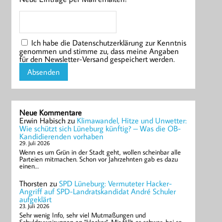
Ich habe die Datenschutzerklärung zur Kenntnis
genommen und stimme zu, dass meine Angaben
für den Newsletter-Versand gespeichert werden.
Neue Kommentare
Erwin Habisch
zu
Klimawandel, Hitze und Unwetter:
Wie schützt sich Lüneburg künftig? – Was die OB-
Kandidierenden vorhaben
29. Juli 2026
Wenn es um Grün in der Stadt geht, wollen scheinbar alle
Parteien mitmachen. Schon vor Jahrzehnten gab es dazu
einen…
Thorsten
zu
SPD Lüneburg: Vermuteter Hacker-
Angriff auf SPD-Landratskandidat André Schuler
aufgeklärt
23. Juli 2026
Sehr wenig Info, sehr viel Mutmaßungen und