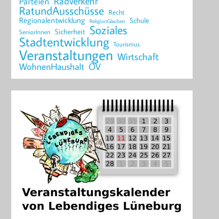
Radverkehr
Parteien
RatundAusschüsse
Recht
Regionalentwicklung
Schule
ReligionGlauben
Soziales
Sicherheit
SeniorInnen
Stadtentwicklung
Tourismus
Veranstaltungen
Wirtschaft
WohnenHaushalt
ÖV