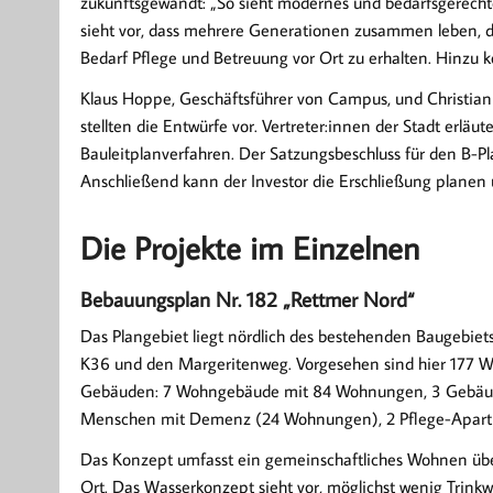
zukunftsgewandt: „So sieht modernes und bedarfsgerechte
sieht vor, dass mehrere Generationen zusammen leben, da
Bedarf Pflege und Betreuung vor Ort zu erhalten. Hinzu
Klaus Hoppe, Geschäftsführer von Campus, und Christian
stellten die Entwürfe vor. Vertreter:innen der Stadt erläu
Bauleitplanverfahren. Der Satzungsbeschluss für den B-Pl
Anschließend kann der Investor die Erschließung planen
Die Projekte im Einzelnen
Bebauungsplan Nr. 182 „Rettmer Nord“
Das Plangebiet liegt nördlich des bestehenden Baugebiets
K36 und den Margeritenweg. Vorgesehen sind hier 177 
Gebäuden: 7 Wohngebäude mit 84 Wohnungen, 3 Gebäud
Menschen mit Demenz (24 Wohnungen), 2 Pflege-Apar
Das Konzept umfasst ein gemeinschaftliches Wohnen übe
Ort. Das Wasserkonzept sieht vor, möglichst wenig Trin