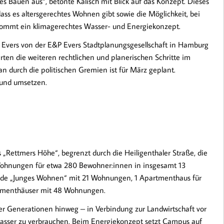
s Bauen aus“, betonte Kalisch mit Blick auf das Konzept. Dieses
ss es altersgerechtes Wohnen gibt sowie die Möglichkeit, bei
 kommt ein klimagerechtes Wasser- und Energiekonzept.
 Evers von der E&P Evers Stadtplanungsgesellschaft in Hamburg
terten die weiteren rechtlichen und planerischen Schritte im
an durch die politischen Gremien ist für März geplant.
 und umsetzen.
 „Rettmers Höhe“, begrenzt durch die Heiligenthaler Straße, die
Wohnungen für etwa 280 Bewohner:innen in insgesamt 13
e „Junges Wohnen“ mit 21 Wohnungen, 1 Apartmenthaus für
tmenthäuser mit 48 Wohnungen.
r Generationen hinweg – in Verbindung zur Landwirtschaft vor
kwasser zu verbrauchen. Beim Energiekonzept setzt Campus auf