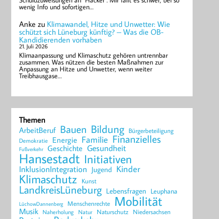
Schuldzuweisungen an "Hacker". Mir fällt es schwer, bei so
wenig Info und sofortigen…
Anke
zu
Klimawandel, Hitze und Unwetter: Wie
schützt sich Lüneburg künftig? – Was die OB-
Kandidierenden vorhaben
21. Juli 2026
Klimaanpassung und Klimaschutz gehören untrennbar
zusammen. Was nützen die besten Maßnahmen zur
Anpassung an Hitze und Unwetter, wenn weiter
Treibhausgase…
Themen
Bildung
Bauen
ArbeitBeruf
Bürgerbeteiligung
Finanzielles
Familie
Energie
Demokratie
Geschichte
Gesundheit
Fußverkehr
Hansestadt
Initiativen
Kinder
InklusionIntegration
Jugend
Klimaschutz
Kunst
LandkreisLüneburg
Lebensfragen
Leuphana
Mobilität
Menschenrechte
LüchowDannenberg
Musik
Naturschutz
Niedersachsen
Naherholung
Natur