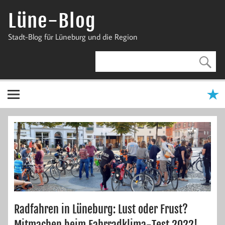
Zum
Inhalt
Lüne-Blog
springen
Stadt-Blog für Lüneburg und die Region
Radfahren in Lüneburg: Lust oder Frust?
Mitmachen beim Fahrradklima-Test 2022!