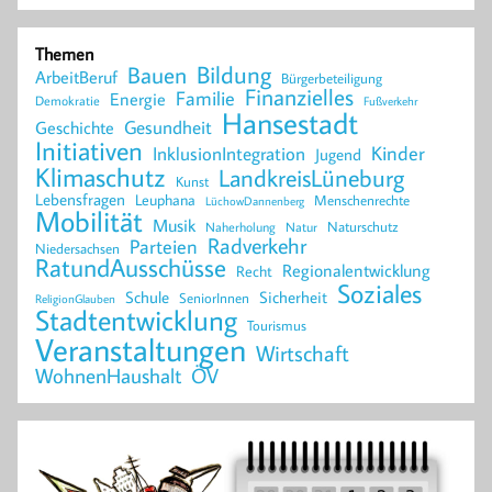
Themen
Bildung
Bauen
ArbeitBeruf
Bürgerbeteiligung
Finanzielles
Familie
Energie
Demokratie
Fußverkehr
Hansestadt
Geschichte
Gesundheit
Initiativen
Kinder
InklusionIntegration
Jugend
Klimaschutz
LandkreisLüneburg
Kunst
Lebensfragen
Leuphana
Menschenrechte
LüchowDannenberg
Mobilität
Musik
Naturschutz
Naherholung
Natur
Radverkehr
Parteien
Niedersachsen
RatundAusschüsse
Regionalentwicklung
Recht
Soziales
Schule
Sicherheit
SeniorInnen
ReligionGlauben
Stadtentwicklung
Tourismus
Veranstaltungen
Wirtschaft
WohnenHaushalt
ÖV