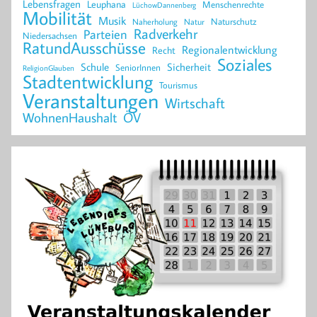
Lebensfragen
Leuphana
Menschenrechte
LüchowDannenberg
Mobilität
Musik
Naturschutz
Naherholung
Natur
Radverkehr
Parteien
Niedersachsen
RatundAusschüsse
Regionalentwicklung
Recht
Soziales
Schule
Sicherheit
SeniorInnen
ReligionGlauben
Stadtentwicklung
Tourismus
Veranstaltungen
Wirtschaft
WohnenHaushalt
ÖV