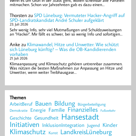
Wenn es um Grün in der Stadt geht, wollen scheinbar alle Parteien
mitmachen. Schon vor Jahrzehnten gab es dazu einen…
Thorsten
zu
SPD Lüneburg: Vermuteter Hacker-Angriff auf
SPD-Landratskandidat André Schuler aufgeklärt
23. Juli 2026
Sehr wenig Info, sehr viel Mutmaßungen und Schuldzuweisungen
an "Hacker". Mir fällt es schwer, bei so wenig Info und sofortigen…
Anke
zu
Klimawandel, Hitze und Unwetter: Wie schützt
sich Lüneburg künftig? – Was die OB-Kandidierenden
vorhaben
21. Juli 2026
Klimaanpassung und Klimaschutz gehören untrennbar zusammen.
Was nützen die besten Maßnahmen zur Anpassung an Hitze und
Unwetter, wenn weiter Treibhausgase…
Themen
Bildung
Bauen
ArbeitBeruf
Bürgerbeteiligung
Finanzielles
Familie
Energie
Demokratie
Fußverkehr
Hansestadt
Geschichte
Gesundheit
Initiativen
Kinder
InklusionIntegration
Jugend
Klimaschutz
LandkreisLüneburg
Kunst