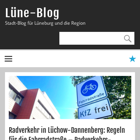
Zum
Inhalt
Lüne-Blog
springen
Stadt-Blog für Lüneburg und die Region
Radverkehr in Lüchow-Dannenberg: Regeln
für die Fahrradstraße – Radverkehrs-