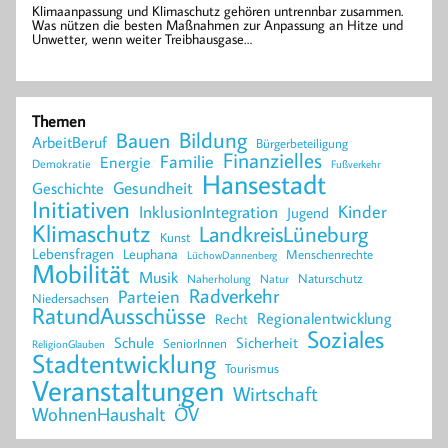
Klimaanpassung und Klimaschutz gehören untrennbar zusammen.
Was nützen die besten Maßnahmen zur Anpassung an Hitze und
Unwetter, wenn weiter Treibhausgase…
Themen
Bildung
Bauen
ArbeitBeruf
Bürgerbeteiligung
Finanzielles
Familie
Energie
Demokratie
Fußverkehr
Hansestadt
Geschichte
Gesundheit
Initiativen
Kinder
InklusionIntegration
Jugend
Klimaschutz
LandkreisLüneburg
Kunst
Lebensfragen
Leuphana
Menschenrechte
LüchowDannenberg
Mobilität
Musik
Naturschutz
Naherholung
Natur
Radverkehr
Parteien
Niedersachsen
RatundAusschüsse
Regionalentwicklung
Recht
Soziales
Schule
Sicherheit
SeniorInnen
ReligionGlauben
Stadtentwicklung
Tourismus
Veranstaltungen
Wirtschaft
WohnenHaushalt
ÖV