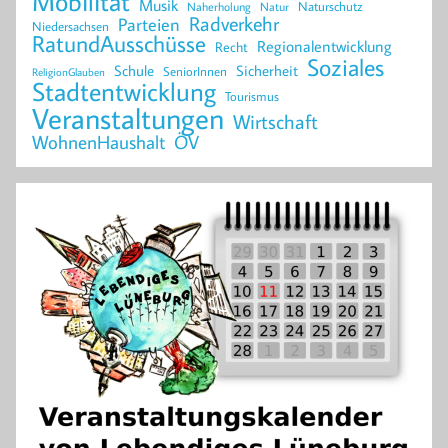
Mobilität
Musik
Naturschutz
Naherholung
Natur
Radverkehr
Parteien
Niedersachsen
RatundAusschüsse
Regionalentwicklung
Recht
Soziales
Schule
Sicherheit
SeniorInnen
ReligionGlauben
Stadtentwicklung
Tourismus
Veranstaltungen
Wirtschaft
WohnenHaushalt
ÖV