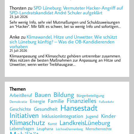
Thorsten
zu
SPD Lüneburg: Vermuteter Hacker-Angriff auf
SPD-Landratskandidat André Schuler aufgeklärt
23. Juli 2026
Sehr wenig Info, sehr viel Mutmaßungen und Schuldzuweisungen
an "Hacker". Mir fällt es schwer, bei so wenig Info und sofortigen…
Anke
zu
Klimawandel, Hitze und Unwetter: Wie schützt
sich Lüneburg künftig? – Was die OB-Kandidierenden
vorhaben
21. Juli 2026
Klimaanpassung und Klimaschutz gehören untrennbar zusammen.
Was nützen die besten Maßnahmen zur Anpassung an Hitze und
Unwetter, wenn weiter Treibhausgase…
Themen
Bildung
Bauen
ArbeitBeruf
Bürgerbeteiligung
Finanzielles
Familie
Energie
Demokratie
Fußverkehr
Hansestadt
Geschichte
Gesundheit
Initiativen
Kinder
InklusionIntegration
Jugend
Klimaschutz
LandkreisLüneburg
Kunst
Lebensfragen
Leuphana
Menschenrechte
LüchowDannenberg