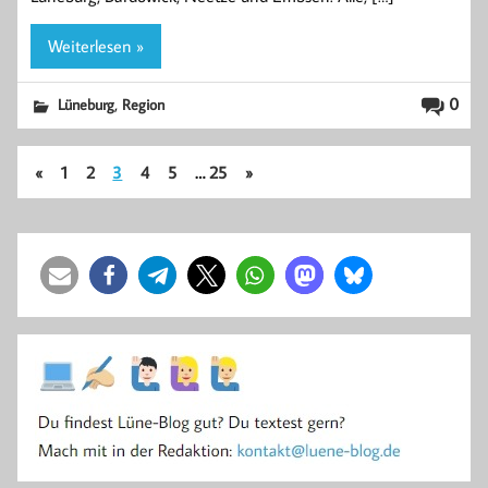
Weiterlesen »
,
0
Lüneburg
Region
«
1
2
3
4
5
…
25
»