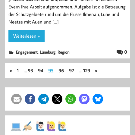
Evern ihre Arbeit aufgenommen. Aufgabe ist die Betreuung
der Schutzgebiete rund um die Flüsse Ilmenau, Luhe und
Neetze mit Auen und […]
Weiterlesen »
,
,
0
Engagement
Lüneburg
Region
«
1
…
93
94
95
96
97
…
129
»