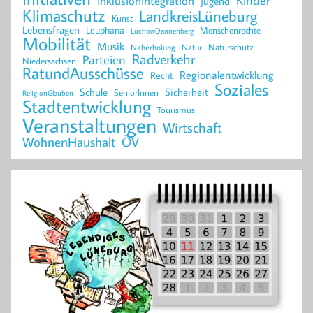
Kinder
InklusionIntegration
Jugend
Klimaschutz
LandkreisLüneburg
Kunst
Lebensfragen
Leuphana
Menschenrechte
LüchowDannenberg
Mobilität
Musik
Naturschutz
Naherholung
Natur
Radverkehr
Parteien
Niedersachsen
RatundAusschüsse
Regionalentwicklung
Recht
Soziales
Schule
Sicherheit
SeniorInnen
ReligionGlauben
Stadtentwicklung
Tourismus
Veranstaltungen
Wirtschaft
WohnenHaushalt
ÖV