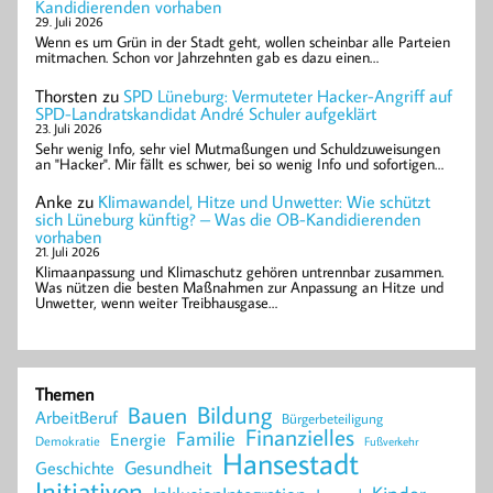
Kandidierenden vorhaben
29. Juli 2026
Wenn es um Grün in der Stadt geht, wollen scheinbar alle Parteien
mitmachen. Schon vor Jahrzehnten gab es dazu einen…
Thorsten
zu
SPD Lüneburg: Vermuteter Hacker-Angriff auf
SPD-Landratskandidat André Schuler aufgeklärt
23. Juli 2026
Sehr wenig Info, sehr viel Mutmaßungen und Schuldzuweisungen
an "Hacker". Mir fällt es schwer, bei so wenig Info und sofortigen…
Anke
zu
Klimawandel, Hitze und Unwetter: Wie schützt
sich Lüneburg künftig? – Was die OB-Kandidierenden
vorhaben
21. Juli 2026
Klimaanpassung und Klimaschutz gehören untrennbar zusammen.
Was nützen die besten Maßnahmen zur Anpassung an Hitze und
Unwetter, wenn weiter Treibhausgase…
Themen
Bildung
Bauen
ArbeitBeruf
Bürgerbeteiligung
Finanzielles
Familie
Energie
Demokratie
Fußverkehr
Hansestadt
Geschichte
Gesundheit
Initiativen