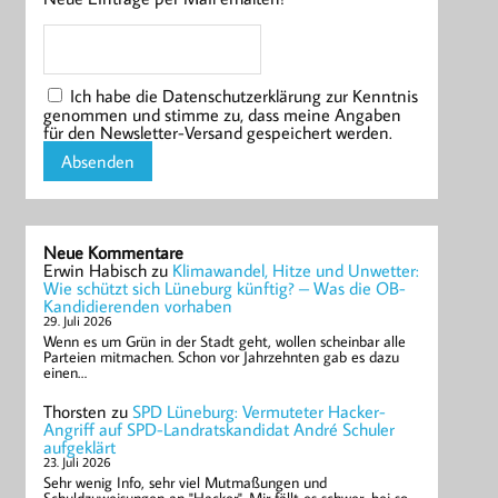
Ich habe die Datenschutzerklärung zur Kenntnis
genommen und stimme zu, dass meine Angaben
für den Newsletter-Versand gespeichert werden.
Neue Kommentare
Erwin Habisch
zu
Klimawandel, Hitze und Unwetter:
Wie schützt sich Lüneburg künftig? – Was die OB-
Kandidierenden vorhaben
29. Juli 2026
Wenn es um Grün in der Stadt geht, wollen scheinbar alle
Parteien mitmachen. Schon vor Jahrzehnten gab es dazu
einen…
Thorsten
zu
SPD Lüneburg: Vermuteter Hacker-
Angriff auf SPD-Landratskandidat André Schuler
aufgeklärt
23. Juli 2026
Sehr wenig Info, sehr viel Mutmaßungen und