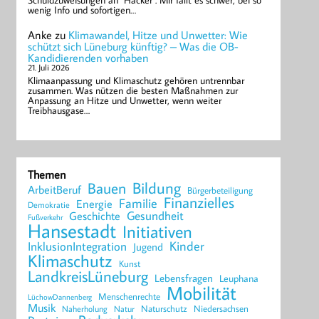
Schuldzuweisungen an "Hacker". Mir fällt es schwer, bei so
wenig Info und sofortigen…
Anke
zu
Klimawandel, Hitze und Unwetter: Wie
schützt sich Lüneburg künftig? – Was die OB-
Kandidierenden vorhaben
21. Juli 2026
Klimaanpassung und Klimaschutz gehören untrennbar
zusammen. Was nützen die besten Maßnahmen zur
Anpassung an Hitze und Unwetter, wenn weiter
Treibhausgase…
Themen
Bildung
Bauen
ArbeitBeruf
Bürgerbeteiligung
Finanzielles
Familie
Energie
Demokratie
Geschichte
Gesundheit
Fußverkehr
Hansestadt
Initiativen
Kinder
InklusionIntegration
Jugend
Klimaschutz
Kunst
LandkreisLüneburg
Lebensfragen
Leuphana
Mobilität
Menschenrechte
LüchowDannenberg
Musik
Naturschutz
Niedersachsen
Naherholung
Natur