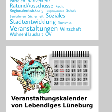
Radverkehr
Parteien
RatundAusschüsse
Recht
Regionalentwicklung
Schule
ReligionGlauben
Soziales
Sicherheit
SeniorInnen
Stadtentwicklung
Tourismus
Veranstaltungen
Wirtschaft
WohnenHaushalt
ÖV