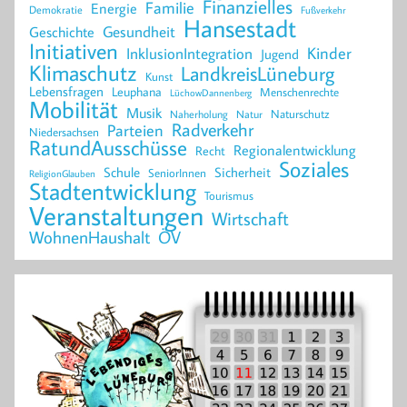
Finanzielles
Familie
Energie
Demokratie
Fußverkehr
Hansestadt
Geschichte
Gesundheit
Initiativen
Kinder
InklusionIntegration
Jugend
Klimaschutz
LandkreisLüneburg
Kunst
Lebensfragen
Leuphana
Menschenrechte
LüchowDannenberg
Mobilität
Musik
Naturschutz
Naherholung
Natur
Radverkehr
Parteien
Niedersachsen
RatundAusschüsse
Regionalentwicklung
Recht
Soziales
Schule
Sicherheit
SeniorInnen
ReligionGlauben
Stadtentwicklung
Tourismus
Veranstaltungen
Wirtschaft
WohnenHaushalt
ÖV