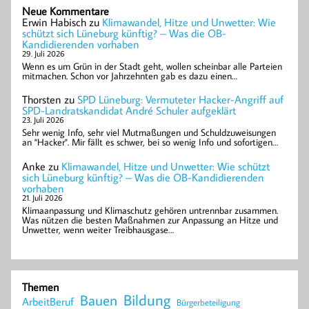
Neue Kommentare
Erwin Habisch
zu
Klimawandel, Hitze und Unwetter: Wie
schützt sich Lüneburg künftig? – Was die OB-
Kandidierenden vorhaben
29. Juli 2026
Wenn es um Grün in der Stadt geht, wollen scheinbar alle Parteien
mitmachen. Schon vor Jahrzehnten gab es dazu einen…
Thorsten
zu
SPD Lüneburg: Vermuteter Hacker-Angriff auf
SPD-Landratskandidat André Schuler aufgeklärt
23. Juli 2026
Sehr wenig Info, sehr viel Mutmaßungen und Schuldzuweisungen
an "Hacker". Mir fällt es schwer, bei so wenig Info und sofortigen…
Anke
zu
Klimawandel, Hitze und Unwetter: Wie schützt
sich Lüneburg künftig? – Was die OB-Kandidierenden
vorhaben
21. Juli 2026
Klimaanpassung und Klimaschutz gehören untrennbar zusammen.
Was nützen die besten Maßnahmen zur Anpassung an Hitze und
Unwetter, wenn weiter Treibhausgase…
Themen
Bildung
Bauen
ArbeitBeruf
Bürgerbeteiligung