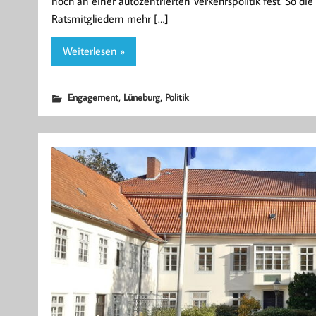
noch an einer autozentrierten Verkehrspolitik fest. So d
Ratsmitgliedern mehr […]
Weiterlesen »
,
,
Engagement
Lüneburg
Politik