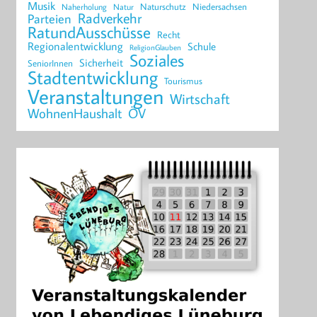
Musik
Naturschutz
Niedersachsen
Naherholung
Natur
Radverkehr
Parteien
RatundAusschüsse
Recht
Regionalentwicklung
Schule
ReligionGlauben
Soziales
Sicherheit
SeniorInnen
Stadtentwicklung
Tourismus
Veranstaltungen
Wirtschaft
WohnenHaushalt
ÖV