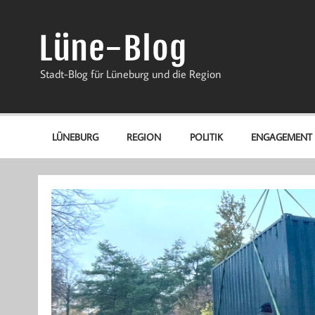
Zum
Inhalt
springen
Lüne-Blog
Stadt-Blog für Lüneburg und die Region
LÜNEBURG
REGION
POLITIK
ENGAGEMENT