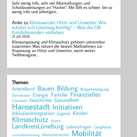
Sehr wenig Info, sehr viel Mutmaßungen und
Schuldzuweisungen an "Hacker". Mir fällt es schwer, bei so
wenig Info und sofortigen…
Anke
zu
Klimawandel, Hitze und Unwetter: Wie
schützt sich Lüneburg künftig? – Was die OB-
Kandidierenden vorhaben
21. Juli 2026
Klimaanpassung und Klimaschutz gehören untrennbar
zusammen. Was nützen die besten Maßnahmen zur
Anpassung an Hitze und Unwetter, wenn weiter
Treibhausgase…
Themen
Bildung
Bauen
ArbeitBeruf
Bürgerbeteiligung
Finanzielles
Familie
Energie
Demokratie
Geschichte
Gesundheit
Fußverkehr
Hansestadt
Initiativen
Kinder
InklusionIntegration
Jugend
Klimaschutz
Kunst
LandkreisLüneburg
Lebensfragen
Leuphana
Mobilität
Menschenrechte
LüchowDannenberg