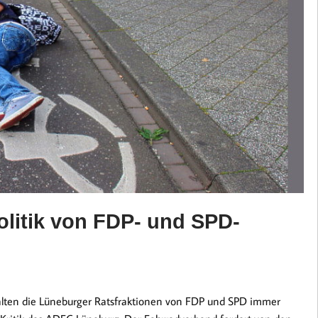
olitik von FDP- und SPD-
halten die Lüneburger Ratsfraktionen von FDP und SPD immer