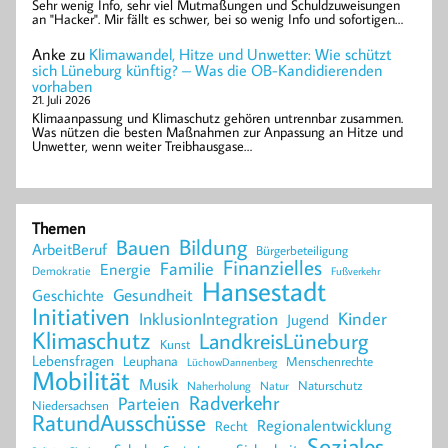
Sehr wenig Info, sehr viel Mutmaßungen und Schuldzuweisungen
an "Hacker". Mir fällt es schwer, bei so wenig Info und sofortigen…
Anke
zu
Klimawandel, Hitze und Unwetter: Wie schützt
sich Lüneburg künftig? – Was die OB-Kandidierenden
vorhaben
21. Juli 2026
Klimaanpassung und Klimaschutz gehören untrennbar zusammen.
Was nützen die besten Maßnahmen zur Anpassung an Hitze und
Unwetter, wenn weiter Treibhausgase…
Themen
Bildung
Bauen
ArbeitBeruf
Bürgerbeteiligung
Finanzielles
Familie
Energie
Demokratie
Fußverkehr
Hansestadt
Geschichte
Gesundheit
Initiativen
Kinder
InklusionIntegration
Jugend
Klimaschutz
LandkreisLüneburg
Kunst
Lebensfragen
Leuphana
Menschenrechte
LüchowDannenberg
Mobilität
Musik
Naturschutz
Naherholung
Natur
Radverkehr
Parteien
Niedersachsen
RatundAusschüsse
Regionalentwicklung
Recht
Soziales