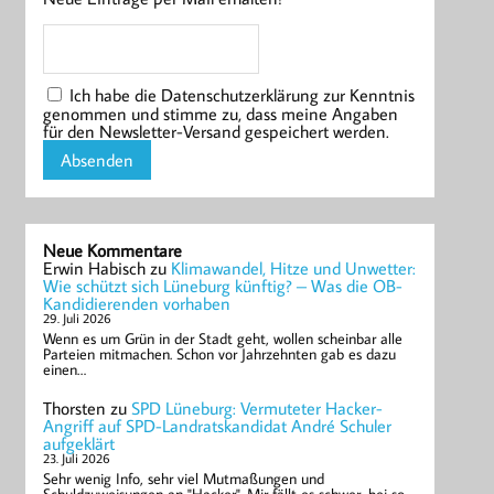
Ich habe die Datenschutzerklärung zur Kenntnis
genommen und stimme zu, dass meine Angaben
für den Newsletter-Versand gespeichert werden.
Neue Kommentare
Erwin Habisch
zu
Klimawandel, Hitze und Unwetter:
Wie schützt sich Lüneburg künftig? – Was die OB-
Kandidierenden vorhaben
29. Juli 2026
Wenn es um Grün in der Stadt geht, wollen scheinbar alle
Parteien mitmachen. Schon vor Jahrzehnten gab es dazu
einen…
Thorsten
zu
SPD Lüneburg: Vermuteter Hacker-
Angriff auf SPD-Landratskandidat André Schuler
aufgeklärt
23. Juli 2026
Sehr wenig Info, sehr viel Mutmaßungen und