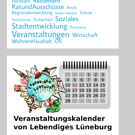
Radverkehr
Parteien
RatundAusschüsse
Recht
Regionalentwicklung
Schule
ReligionGlauben
Soziales
Sicherheit
SeniorInnen
Stadtentwicklung
Tourismus
Veranstaltungen
Wirtschaft
WohnenHaushalt
ÖV