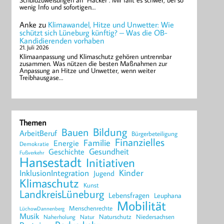
Schuldzuweisungen an "Hacker". Mir fällt es schwer, bei so
wenig Info und sofortigen…
Anke
zu
Klimawandel, Hitze und Unwetter: Wie
schützt sich Lüneburg künftig? – Was die OB-
Kandidierenden vorhaben
21. Juli 2026
Klimaanpassung und Klimaschutz gehören untrennbar
zusammen. Was nützen die besten Maßnahmen zur
Anpassung an Hitze und Unwetter, wenn weiter
Treibhausgase…
Themen
Bildung
Bauen
ArbeitBeruf
Bürgerbeteiligung
Finanzielles
Familie
Energie
Demokratie
Geschichte
Gesundheit
Fußverkehr
Hansestadt
Initiativen
Kinder
InklusionIntegration
Jugend
Klimaschutz
Kunst
LandkreisLüneburg
Lebensfragen
Leuphana
Mobilität
Menschenrechte
LüchowDannenberg
Musik
Naturschutz
Niedersachsen
Naherholung
Natur