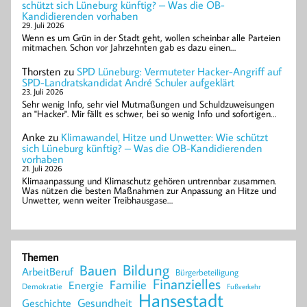
schützt sich Lüneburg künftig? – Was die OB-
Kandidierenden vorhaben
29. Juli 2026
Wenn es um Grün in der Stadt geht, wollen scheinbar alle Parteien
mitmachen. Schon vor Jahrzehnten gab es dazu einen…
Thorsten
zu
SPD Lüneburg: Vermuteter Hacker-Angriff auf
SPD-Landratskandidat André Schuler aufgeklärt
23. Juli 2026
Sehr wenig Info, sehr viel Mutmaßungen und Schuldzuweisungen
an "Hacker". Mir fällt es schwer, bei so wenig Info und sofortigen…
Anke
zu
Klimawandel, Hitze und Unwetter: Wie schützt
sich Lüneburg künftig? – Was die OB-Kandidierenden
vorhaben
21. Juli 2026
Klimaanpassung und Klimaschutz gehören untrennbar zusammen.
Was nützen die besten Maßnahmen zur Anpassung an Hitze und
Unwetter, wenn weiter Treibhausgase…
Themen
Bildung
Bauen
ArbeitBeruf
Bürgerbeteiligung
Finanzielles
Familie
Energie
Demokratie
Fußverkehr
Hansestadt
Geschichte
Gesundheit