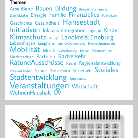
Themen
Bildung
Bauen
ArbeitBeruf
Bürgerbeteiligung
Finanzielles
Familie
Energie
Demokratie
Fußverkehr
Hansestadt
Geschichte
Gesundheit
Initiativen
Kinder
InklusionIntegration
Jugend
Klimaschutz
LandkreisLüneburg
Kunst
Lebensfragen
Leuphana
Menschenrechte
LüchowDannenberg
Mobilität
Musik
Naturschutz
Naherholung
Natur
Radverkehr
Parteien
Niedersachsen
RatundAusschüsse
Regionalentwicklung
Recht
Soziales
Schule
Sicherheit
SeniorInnen
ReligionGlauben
Stadtentwicklung
Tourismus
Veranstaltungen
Wirtschaft
WohnenHaushalt
ÖV