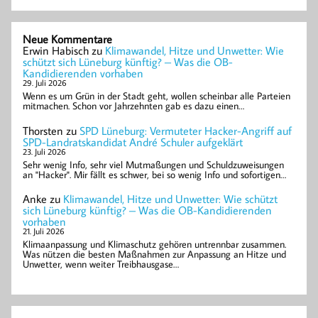
Neue Kommentare
Erwin Habisch
zu
Klimawandel, Hitze und Unwetter: Wie
schützt sich Lüneburg künftig? – Was die OB-
Kandidierenden vorhaben
29. Juli 2026
Wenn es um Grün in der Stadt geht, wollen scheinbar alle Parteien
mitmachen. Schon vor Jahrzehnten gab es dazu einen…
Thorsten
zu
SPD Lüneburg: Vermuteter Hacker-Angriff auf
SPD-Landratskandidat André Schuler aufgeklärt
23. Juli 2026
Sehr wenig Info, sehr viel Mutmaßungen und Schuldzuweisungen
an "Hacker". Mir fällt es schwer, bei so wenig Info und sofortigen…
Anke
zu
Klimawandel, Hitze und Unwetter: Wie schützt
sich Lüneburg künftig? – Was die OB-Kandidierenden
vorhaben
21. Juli 2026
Klimaanpassung und Klimaschutz gehören untrennbar zusammen.
Was nützen die besten Maßnahmen zur Anpassung an Hitze und
Unwetter, wenn weiter Treibhausgase…