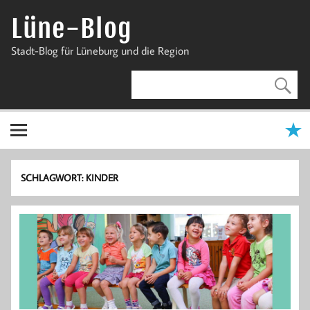
Zum
Inhalt
Lüne-Blog
springen
Stadt-Blog für Lüneburg und die Region
SCHLAGWORT:
KINDER