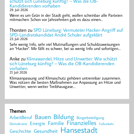
schützt sich Lüneburg künftig? – Was die OB-
Kandidierenden vorhaben
29. Juli 2026
Wenn es um Grün in der Stadt geht, wollen scheinbar alle Parteien
mitmachen. Schon vor Jahrzehnten gab es dazu einen…
Thorsten
zu
SPD Lüneburg: Vermuteter Hacker-Angriff auf
SPD-Landratskandidat André Schuler aufgeklärt
23. Juli 2026
Sehr wenig Info, sehr viel Mutmaßungen und Schuldzuweisungen
an "Hacker". Mir fällt es schwer, bei so wenig Info und sofortigen…
Anke
zu
Klimawandel, Hitze und Unwetter: Wie schützt
sich Lüneburg künftig? – Was die OB-Kandidierenden
vorhaben
21. Juli 2026
Klimaanpassung und Klimaschutz gehören untrennbar zusammen.
Was nützen die besten Maßnahmen zur Anpassung an Hitze und
Unwetter, wenn weiter Treibhausgase…
Themen
Bildung
Bauen
ArbeitBeruf
Bürgerbeteiligung
Finanzielles
Familie
Energie
Demokratie
Fußverkehr
Hansestadt
Geschichte
Gesundheit