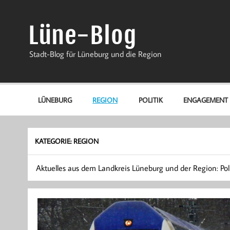
Zum
Inhalt
springen
Lüne-Blog
Stadt-Blog für Lüneburg und die Region
LÜNEBURG
REGION
POLITIK
ENGAGEMENT
KATEGORIE:
REGION
Aktuelles aus dem Landkreis Lüneburg und der Region: Pol