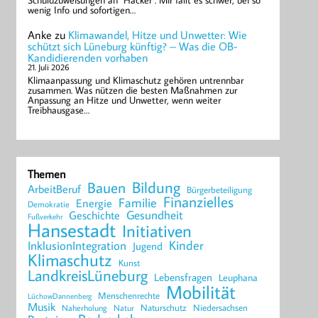
Schuldzuweisungen an "Hacker". Mir fällt es schwer, bei so
wenig Info und sofortigen…
Anke
zu
Klimawandel, Hitze und Unwetter: Wie
schützt sich Lüneburg künftig? – Was die OB-
Kandidierenden vorhaben
21. Juli 2026
Klimaanpassung und Klimaschutz gehören untrennbar
zusammen. Was nützen die besten Maßnahmen zur
Anpassung an Hitze und Unwetter, wenn weiter
Treibhausgase…
Themen
Bildung
Bauen
ArbeitBeruf
Bürgerbeteiligung
Finanzielles
Familie
Energie
Demokratie
Geschichte
Gesundheit
Fußverkehr
Hansestadt
Initiativen
Kinder
InklusionIntegration
Jugend
Klimaschutz
Kunst
LandkreisLüneburg
Lebensfragen
Leuphana
Mobilität
Menschenrechte
LüchowDannenberg
Musik
Naturschutz
Niedersachsen
Naherholung
Natur