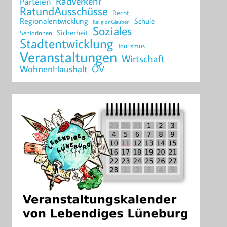
Radverkehr
Parteien
RatundAusschüsse
Recht
Regionalentwicklung
Schule
ReligionGlauben
Soziales
Sicherheit
SeniorInnen
Stadtentwicklung
Tourismus
Veranstaltungen
Wirtschaft
WohnenHaushalt
ÖV