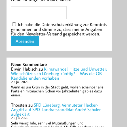
Ich habe die Datenschutzerklärung zur Kenntnis
genommen und stimme zu, dass meine Angaben
für den Newsletter-Versand gespeichert werden.
Neue Kommentare
Erwin Habisch
zu
Klimawandel, Hitze und Unwetter:
Wie schützt sich Lüneburg künftig? – Was die OB-
Kandidierenden vorhaben
29. Juli 2026
Wenn es um Grün in der Stadt geht, wollen scheinbar alle
Parteien mitmachen. Schon vor Jahrzehnten gab es dazu
einen…
Thorsten
zu
SPD Lüneburg: Vermuteter Hacker-
Angriff auf SPD-Landratskandidat André Schuler
aufgeklärt
23. Juli 2026
Sehr wenig Info, sehr viel Mutmaßungen und