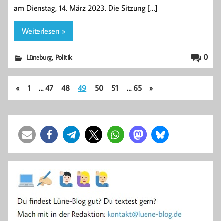
am Dienstag, 14. März 2023. Die Sitzung […]
Weiterlesen »
,
0
Lüneburg
Politik
«
1
…
47
48
49
50
51
…
65
»