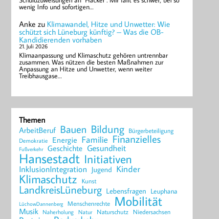
Schuldzuweisungen an "Hacker". Mir fällt es schwer, bei so
wenig Info und sofortigen…
Anke
zu
Klimawandel, Hitze und Unwetter: Wie
schützt sich Lüneburg künftig? – Was die OB-
Kandidierenden vorhaben
21. Juli 2026
Klimaanpassung und Klimaschutz gehören untrennbar
zusammen. Was nützen die besten Maßnahmen zur
Anpassung an Hitze und Unwetter, wenn weiter
Treibhausgase…
Themen
Bildung
Bauen
ArbeitBeruf
Bürgerbeteiligung
Finanzielles
Familie
Energie
Demokratie
Geschichte
Gesundheit
Fußverkehr
Hansestadt
Initiativen
Kinder
InklusionIntegration
Jugend
Klimaschutz
Kunst
LandkreisLüneburg
Lebensfragen
Leuphana
Mobilität
Menschenrechte
LüchowDannenberg
Musik
Naturschutz
Niedersachsen
Naherholung
Natur