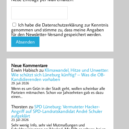
Ich habe die Datenschutzerklärung zur Kenntnis
genommen und stimme zu, dass meine Angaben
für den Newsletter-Versand gespeichert werden.
Neue Kommentare
Erwin Habisch
zu
Klimawandel, Hitze und Unwetter:
Wie schützt sich Lüneburg künftig? – Was die OB-
Kandidierenden vorhaben
29. Juli 2026
Wenn es um Grün in der Stadt geht, wollen scheinbar alle
Parteien mitmachen. Schon vor Jahrzehnten gab es dazu
einen…
Thorsten
zu
SPD Lüneburg: Vermuteter Hacker-
Angriff auf SPD-Landratskandidat André Schuler
aufgeklärt
23. Juli 2026
Sehr wenig Info, sehr viel Mutmaßungen und