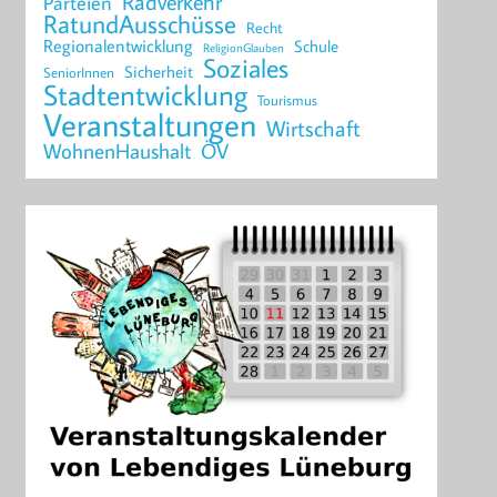
Radverkehr
Parteien
RatundAusschüsse
Recht
Regionalentwicklung
Schule
ReligionGlauben
Soziales
Sicherheit
SeniorInnen
Stadtentwicklung
Tourismus
Veranstaltungen
Wirtschaft
WohnenHaushalt
ÖV