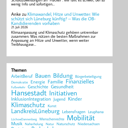
Schuldzuweisungen an "Hacker". Mir fällt es schwer, bei so
wenig Info und sofortigen…
Anke
zu
Klimawandel, Hitze und Unwetter: Wie
schützt sich Lüneburg künftig? – Was die OB-
Kandidierenden vorhaben
21. Juli 2026
Klimaanpassung und Klimaschutz gehören untrennbar
zusammen. Was nützen die besten Maßnahmen zur
Anpassung an Hitze und Unwetter, wenn weiter
Treibhausgase…
Themen
Bildung
Bauen
ArbeitBeruf
Bürgerbeteiligung
Finanzielles
Familie
Energie
Demokratie
Geschichte
Gesundheit
Fußverkehr
Hansestadt
Initiativen
Kinder
InklusionIntegration
Jugend
Klimaschutz
Kunst
LandkreisLüneburg
Lebensfragen
Leuphana
Mobilität
Menschenrechte
LüchowDannenberg
Musik
Naturschutz
Niedersachsen
Naherholung
Natur