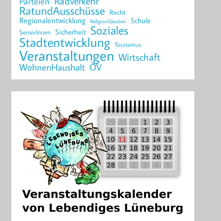
Radverkehr
Parteien
RatundAusschüsse
Recht
Regionalentwicklung
Schule
ReligionGlauben
Soziales
Sicherheit
SeniorInnen
Stadtentwicklung
Tourismus
Veranstaltungen
Wirtschaft
WohnenHaushalt
ÖV