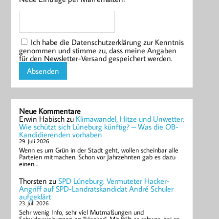
Ich habe die Datenschutzerklärung zur Kenntnis
genommen und stimme zu, dass meine Angaben
für den Newsletter-Versand gespeichert werden.
Neue Kommentare
Erwin Habisch
zu
Klimawandel, Hitze und Unwetter:
Wie schützt sich Lüneburg künftig? – Was die OB-
Kandidierenden vorhaben
29. Juli 2026
Wenn es um Grün in der Stadt geht, wollen scheinbar alle
Parteien mitmachen. Schon vor Jahrzehnten gab es dazu
einen…
Thorsten
zu
SPD Lüneburg: Vermuteter Hacker-
Angriff auf SPD-Landratskandidat André Schuler
aufgeklärt
23. Juli 2026
Sehr wenig Info, sehr viel Mutmaßungen und