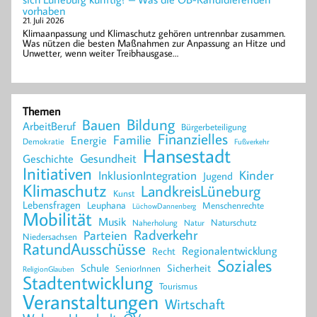
vorhaben
21. Juli 2026
Klimaanpassung und Klimaschutz gehören untrennbar zusammen.
Was nützen die besten Maßnahmen zur Anpassung an Hitze und
Unwetter, wenn weiter Treibhausgase…
Themen
Bildung
Bauen
ArbeitBeruf
Bürgerbeteiligung
Finanzielles
Familie
Energie
Demokratie
Fußverkehr
Hansestadt
Geschichte
Gesundheit
Initiativen
Kinder
InklusionIntegration
Jugend
Klimaschutz
LandkreisLüneburg
Kunst
Lebensfragen
Leuphana
Menschenrechte
LüchowDannenberg
Mobilität
Musik
Naturschutz
Naherholung
Natur
Radverkehr
Parteien
Niedersachsen
RatundAusschüsse
Regionalentwicklung
Recht
Soziales
Schule
Sicherheit
SeniorInnen
ReligionGlauben
Stadtentwicklung
Tourismus
Veranstaltungen
Wirtschaft